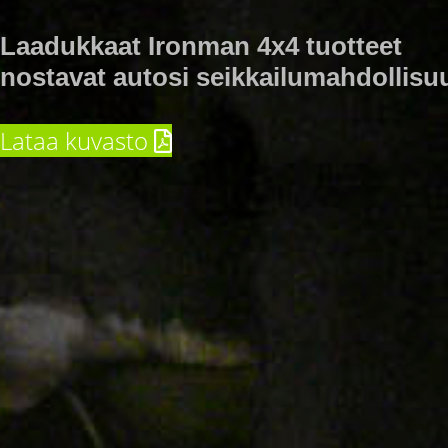
Laadukkaat Ironman 4x4 tuotteet
nostavat autosi seikkailumahdollisuud
Lataa kuvasto